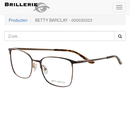
Toggl
naviga
Producten
BETTY BARCLAY
-
000030323