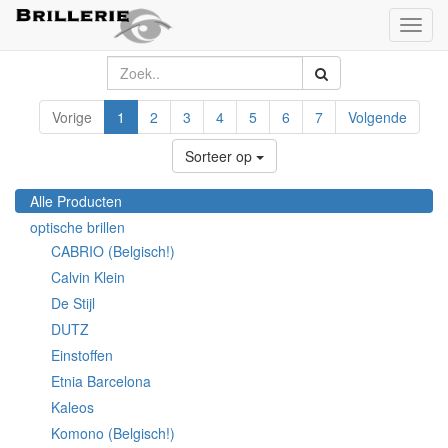
Toggl
naviga
Vorige
1
2
3
4
5
6
7
Volgende
Sorteer op
Alle Producten
optische brillen
CABRIO (Belgisch!)
Calvin Klein
De Stijl
DUTZ
Einstoffen
Etnia Barcelona
Kaleos
Komono (Belgisch!)