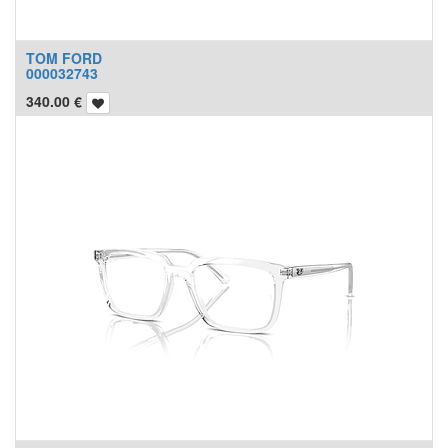
TOM FORD
000032743
340.00
€