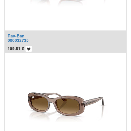
Ray-Ban
000032735
159.81
€