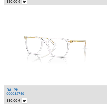
130.00
€
RALPH
000032740
110.00
€