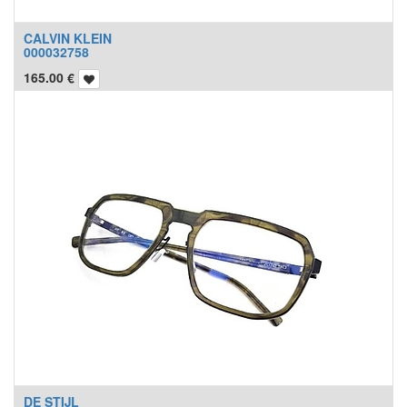
CALVIN KLEIN
000032758
165.00
€
DE STIJL