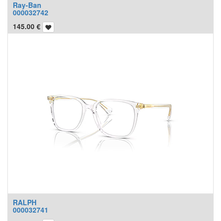
Ray-Ban
000032742
145.00
€
RALPH
000032741