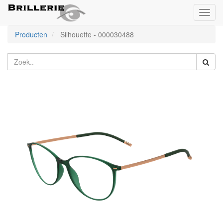
Toggl
naviga
Producten
Silhouette
-
000030488