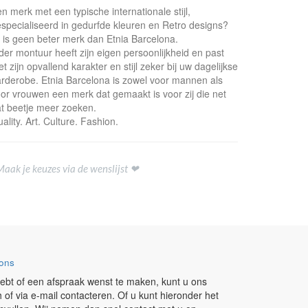
n merk met een typische internationale stijl,
specialiseerd in gedurfde kleuren en Retro designs?
 is geen beter merk dan Etnia Barcelona.
der montuur heeft zijn eigen persoonlijkheid en past
t zijn opvallend karakter en stijl zeker bij uw dagelijkse
rderobe. Etnia Barcelona is zowel voor mannen als
or vrouwen een merk dat gemaakt is voor zij die net
t beetje meer zoeken.
ality. Art. Culture. Fashion.
Maak je keuzes via de wenslijst ❤
ons
ebt of een afspraak wenst te maken, kunt u ons
h of via e-mail contacteren. Of u kunt hieronder het