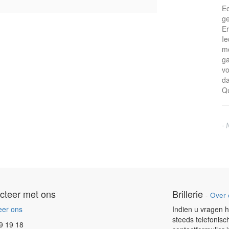
Ee
ge
Er
Ie
me
ga
vo
da
Qu
- 
cteer met ons
Brillerie
-
Over 
eer ons
Indien u vragen h
steeds telefonisc
9 19 18