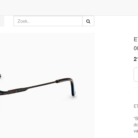
E
0
2
E
"B
do
va