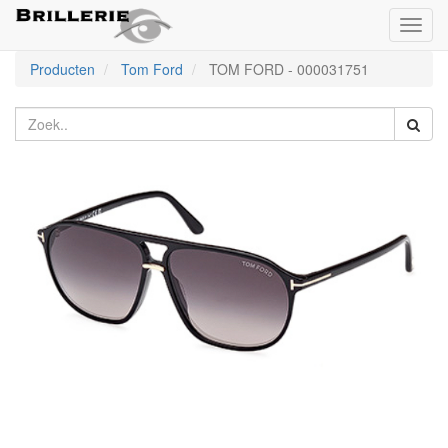
Toggl
naviga
Producten
Tom Ford
TOM FORD
-
000031751