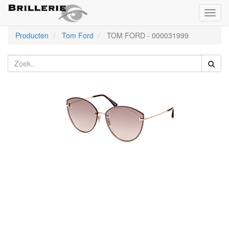
Toggl
naviga
Producten
Tom Ford
TOM FORD
-
000031999