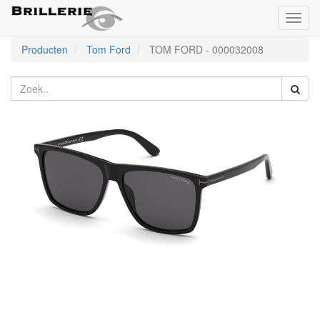
Toggl
naviga
Producten
Tom Ford
TOM FORD
-
000032008