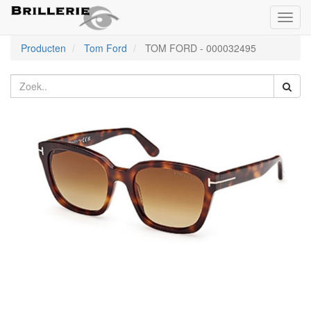
Toggl
naviga
Producten
Tom Ford
TOM FORD
-
000032495