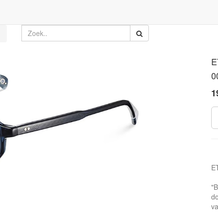
E
0
1
E
"B
do
va