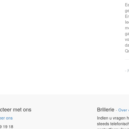
Ee
ge
Er
Ie
me
ga
vo
da
Qu
- 
cteer met ons
Brillerie
-
Over 
eer ons
Indien u vragen h
steeds telefonisc
9 19 18