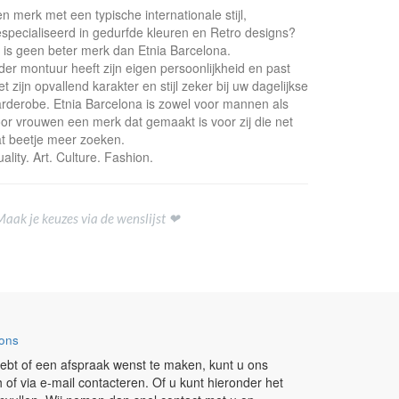
n merk met een typische internationale stijl,
specialiseerd in gedurfde kleuren en Retro designs?
 is geen beter merk dan Etnia Barcelona.
der montuur heeft zijn eigen persoonlijkheid en past
t zijn opvallend karakter en stijl zeker bij uw dagelijkse
rderobe. Etnia Barcelona is zowel voor mannen als
or vrouwen een merk dat gemaakt is voor zij die net
t beetje meer zoeken.
ality. Art. Culture. Fashion.
Maak je keuzes via de wenslijst ❤
ons
ebt of een afspraak wenst te maken, kunt u ons
h of via e-mail contacteren. Of u kunt hieronder het