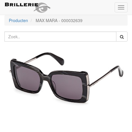
Toggl
naviga
Producten
MAX MARA
-
000032639