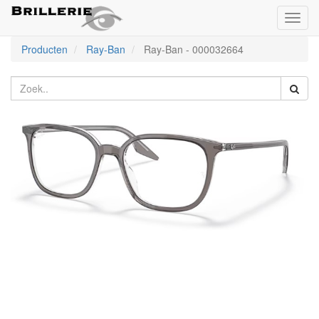
Toggl
naviga
Producten
Ray-Ban
Ray-Ban
-
000032664