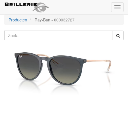
Toggl
naviga
Producten
Ray-Ban
-
000032727