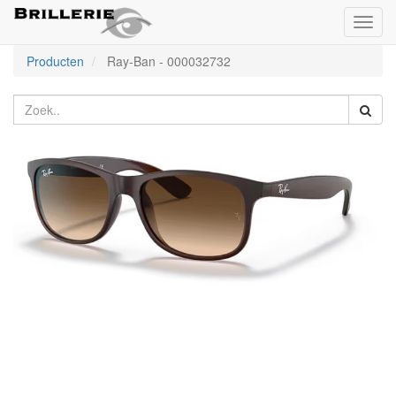
Toggl
naviga
Producten
Ray-Ban
-
000032732