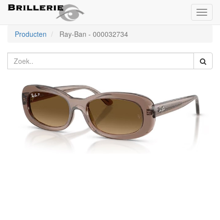
Toggl
naviga
Producten
Ray-Ban
-
000032734