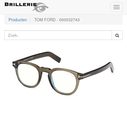
Toggl
naviga
Producten
TOM FORD
-
000032743