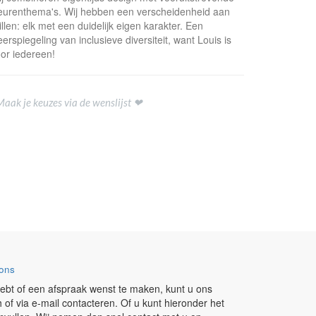
eurenthema's. Wij hebben een verscheidenheid aan
illen: elk met een duidelijk eigen karakter. Een
erspiegeling van inclusieve diversiteit, want Louis is
or iedereen!
Maak je keuzes via de wenslijst ❤
ons
ebt of een afspraak wenst te maken, kunt u ons
h of via e-mail contacteren. Of u kunt hieronder het