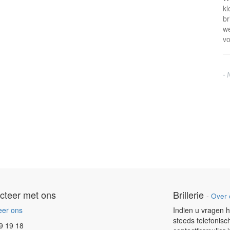
kl
br
we
vo
- 
cteer met ons
Brillerie
-
Over 
eer ons
Indien u vragen h
steeds telefonisc
9 19 18