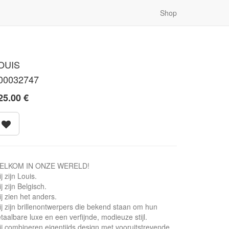
Shop
OUIS
00032747
25.00
€
ELKOM IN ONZE WERELD!
j zijn Louis.
j zijn Belgisch.
j zien het anders.
j zijn brillenontwerpers die bekend staan om hun
taalbare luxe en een verfijnde, modieuze stijl.
j combineren eigentijds design met vooruitstrevende