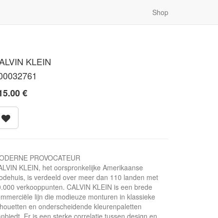
Shop
ALVIN KLEIN
00032761
15.00
€
ODERNE PROVOCATEUR
LVIN KLEIN, het oorspronkelijke Amerikaanse
dehuis, is verdeeld over meer dan 110 landen met
.000 verkooppunten. CALVIN KLEIN is een brede
mmerciële lijn die modieuze monturen in klassieke
lhouetten en onderscheidende kleurenpaletten
nbiedt. Er is een sterke correlatie tussen design en