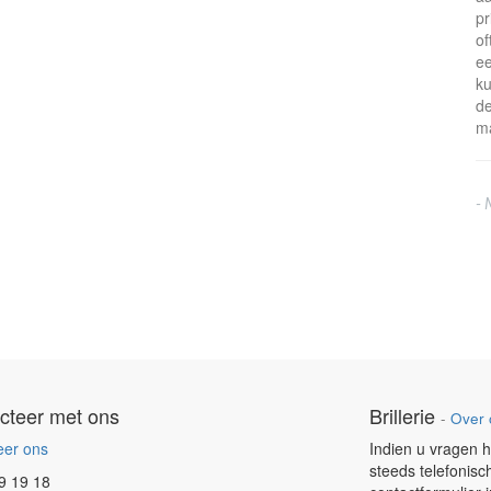
pr
of
ee
ku
de
ma
- 
cteer met ons
Brillerie
-
Over 
eer ons
Indien u vragen h
steeds telefonisc
9 19 18