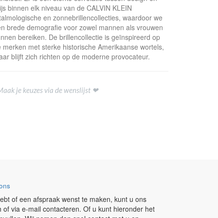
ijs binnen elk niveau van de CALVIN KLEIN
talmologische en zonnebrillencollecties, waardoor we
n brede demografie voor zowel mannen als vrouwen
nnen bereiken. De brillencollectie is geïnspireerd op
 merken met sterke historische Amerikaanse wortels,
ar blijft zich richten op de moderne provocateur.
Maak je keuzes via de wenslijst ❤
ons
ebt of een afspraak wenst te maken, kunt u ons
h of via e-mail contacteren. Of u kunt hieronder het