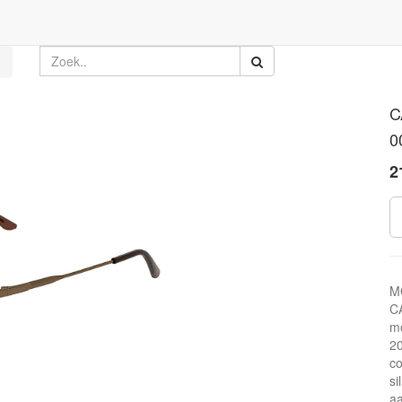
C
0
2
M
CA
mo
20
co
si
aa