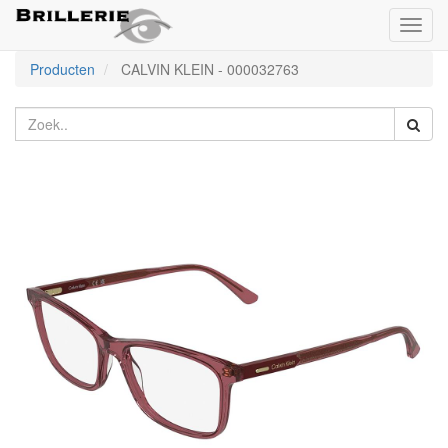
Toggl
naviga
Producten
CALVIN KLEIN
-
000032763