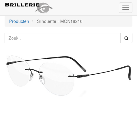
Toggl
naviga
Producten
Silhouette
-
MON18210