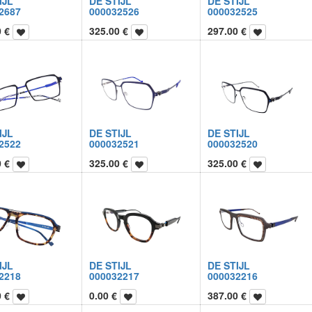
IJL
DE STIJL
DE STIJL
2687
000032526
000032525
0
€
325.00
€
297.00
€
IJL
DE STIJL
DE STIJL
2522
000032521
000032520
0
€
325.00
€
325.00
€
IJL
DE STIJL
DE STIJL
2218
000032217
000032216
0
€
0.00
€
387.00
€