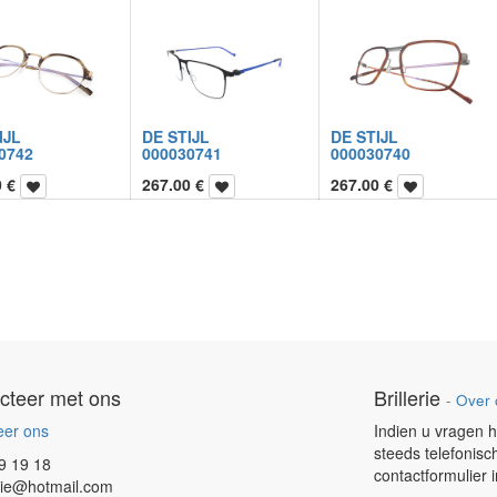
IJL
DE STIJL
DE STIJL
0742
000030741
000030740
0
€
267.00
€
267.00
€
cteer met ons
Brillerie
-
Over 
eer ons
Indien u vragen h
steeds telefonisc
9 19 18
contactformulier 
erie@hotmail.com