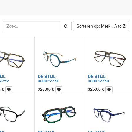
Sorteren op: Merk - A to Z
IJL
DE STIJL
DE STIJL
2752
000032751
000032750
0
€
325.00
€
325.00
€