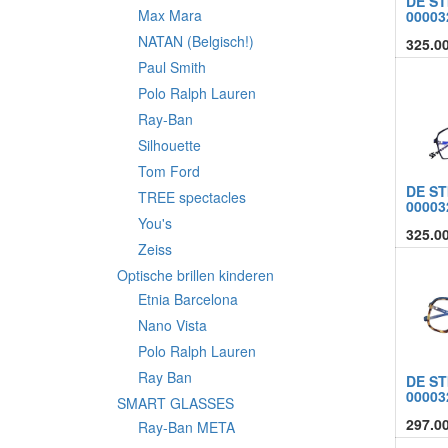
DE ST
Max Mara
00003
NATAN (Belgisch!)
325.0
Paul Smith
Polo Ralph Lauren
Ray-Ban
Silhouette
Tom Ford
DE ST
TREE spectacles
00003
You's
325.0
Zeiss
Optische brillen kinderen
Etnia Barcelona
Nano Vista
Polo Ralph Lauren
Ray Ban
DE ST
00003
SMART GLASSES
297.0
Ray-Ban META