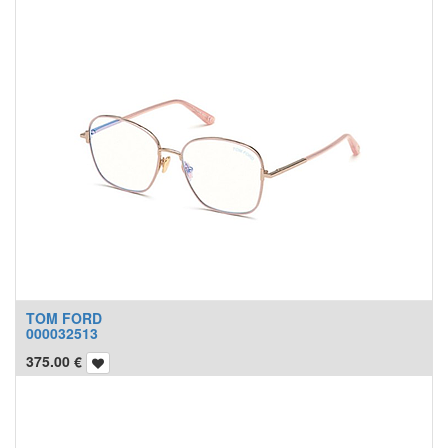
TOM FORD
000032513
375.00
€