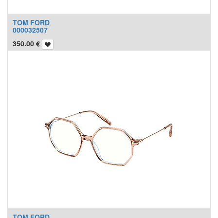
TOM FORD
000032507
350.00
€
TOM FORD