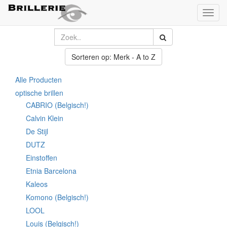
Toggl
naviga
Sorteren op: Merk - A to Z
Alle Producten
optische brillen
CABRIO (Belgisch!)
Calvin Klein
De Stijl
DUTZ
Einstoffen
Etnia Barcelona
Kaleos
Komono (Belgisch!)
LOOL
Louis (Belgisch!)