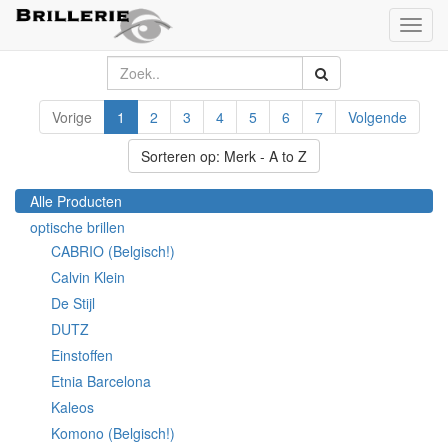
Toggl
naviga
Vorige
1
2
3
4
5
6
7
Volgende
Sorteren op: Merk - A to Z
Alle Producten
optische brillen
CABRIO (Belgisch!)
Calvin Klein
De Stijl
DUTZ
Einstoffen
Etnia Barcelona
Kaleos
Komono (Belgisch!)