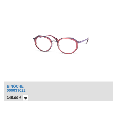
BINÔCHE
000031022
345.00
€