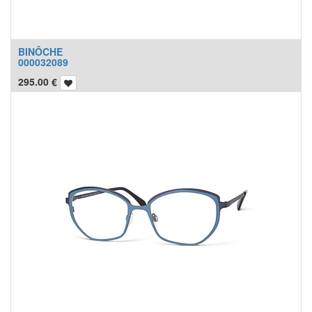
BINÔCHE
000032089
295.00
€