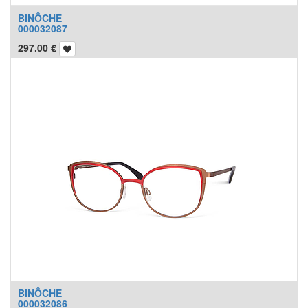
BINÔCHE
000032087
297.00
€
BINÔCHE
000032086