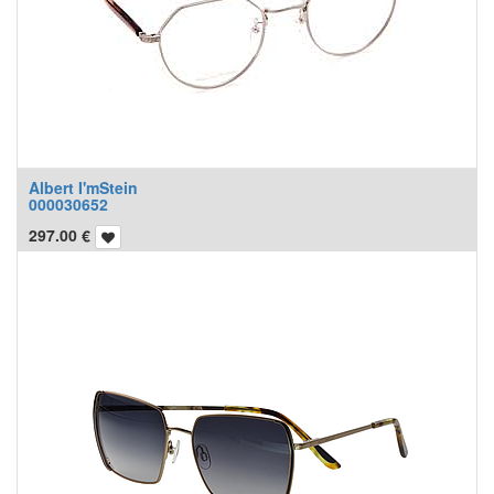
Albert I'mStein
000030652
297.00
€