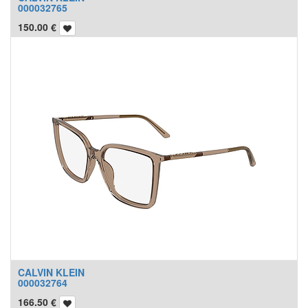
000032765
150.00
€
CALVIN KLEIN
000032764
166.50
€