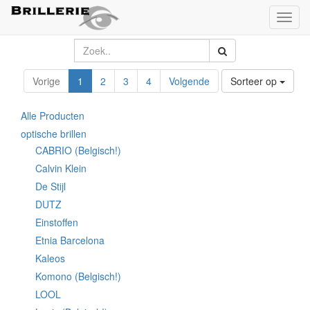
Toggl
naviga
Vorige
1
2
3
4
Volgende
Sorteer op
Alle Producten
optische brillen
CABRIO (Belgisch!)
Calvin Klein
De Stijl
DUTZ
Einstoffen
Etnia Barcelona
Kaleos
Komono (Belgisch!)
LOOL