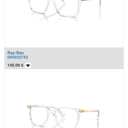
Ray-Ban
000032742
145.00
€