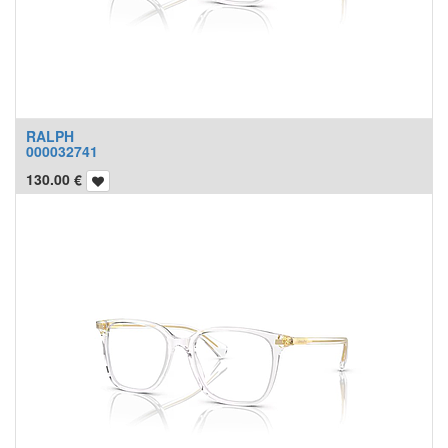
RALPH
000032741
130.00
€