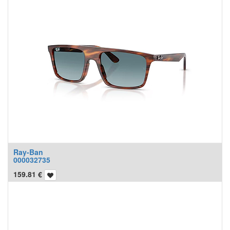
Ray-Ban
000032735
159.81
€