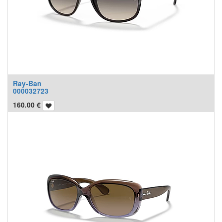
Ray-Ban
000032723
160.00
€