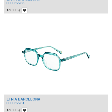
000032283
150.00
€
ETNIA BARCELONA
000032281
150.00
€