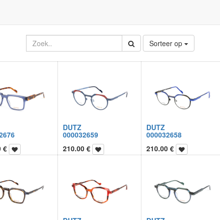
Sorteer op
DUTZ
DUTZ
2676
000032659
000032658
0
€
210.00
€
210.00
€