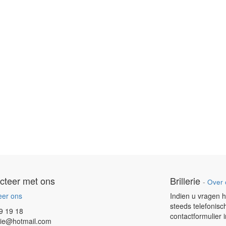
cteer met ons
Brillerie
-
Over 
eer ons
Indien u vragen h
steeds telefonisc
9 19 18
contactformulier 
erie@hotmail.com