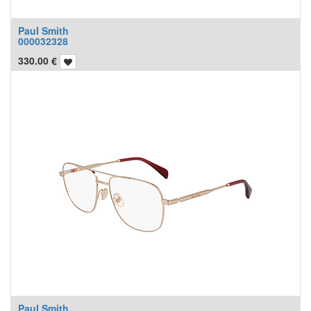
Paul Smith
000032328
330.00
€
Paul Smith