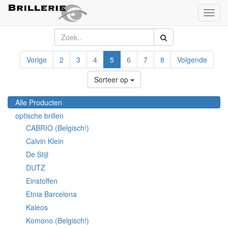
Toggl
naviga
Vorige
2
3
4
5
6
7
8
Volgende
Sorteer op
Alle Producten
optische brillen
CABRIO (Belgisch!)
Calvin Klein
De Stijl
DUTZ
Einstoffen
Etnia Barcelona
Kaleos
Komono (Belgisch!)