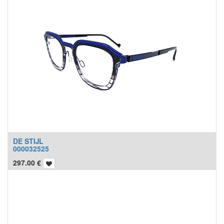
DE STIJL
000032525
297.00
€