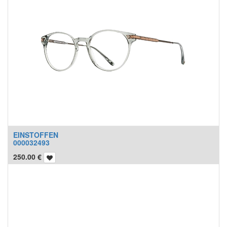
EINSTOFFEN
000032493
250.00
€