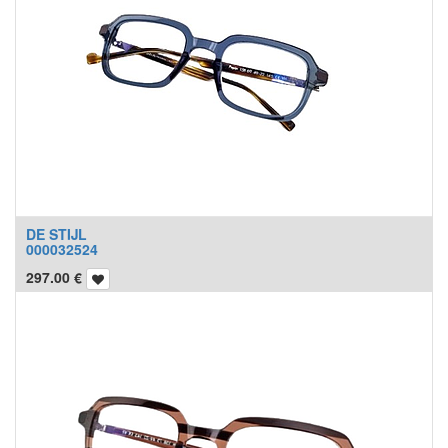
DE STIJL
000032524
297.00
€