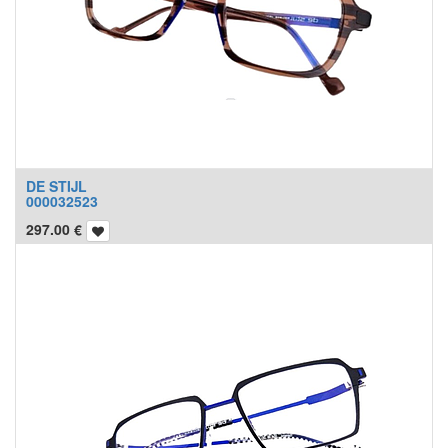
DE STIJL
000032523
297.00
€