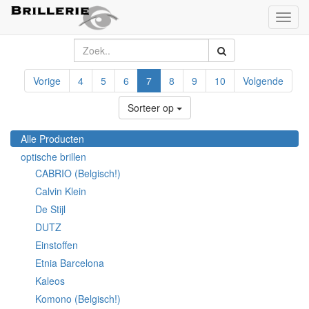
Toggl
naviga
Vorige
4
5
6
7
8
9
10
Volgende
Sorteer op
Alle Producten
optische brillen
CABRIO (Belgisch!)
Calvin Klein
De Stijl
DUTZ
Einstoffen
Etnia Barcelona
Kaleos
Komono (Belgisch!)