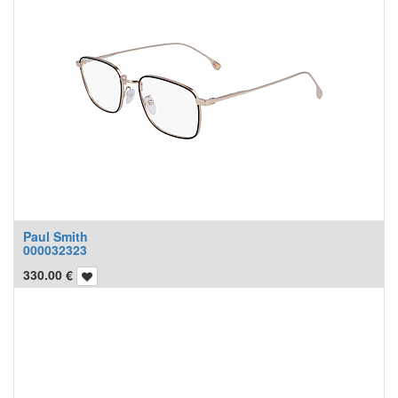
Paul Smith
000032323
330.00
€